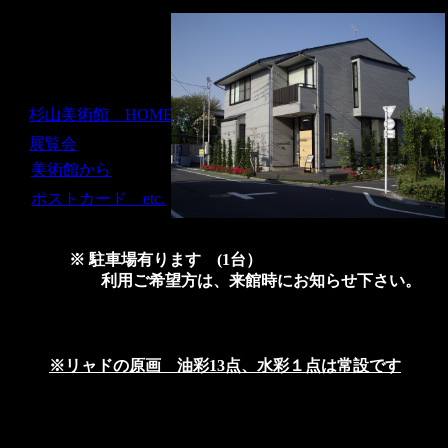
杉山美術館 HOME
展覧会
美術館から
ポストカード etc.
※ 駐車場有ります (1台）
利用ご希望方は、来館時にお知らせ下さい。
※リャドの原画 油彩13点、水彩１点は常設です