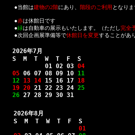
●
当館は
建物の2階
にあり、
階段のご利用
となりま
●
赤
は休館日です
●
緑
は自動車の展示もいたします。（ただし
完全
●次回企画展準備等で
休館日を変更
することがあ
知らせ下さい。ご案内いたします。
・当館は建物の２階にあり、階段のご利用となりますこ
2026年7月
S M T W T F S
01 02 03
04
05
06 07 08 09 10
11
12
13 14
15 16 17
18
19 20
21 22 23 24
25
26
27 28 29 30 31
2026年8月
S M T W T F S
01